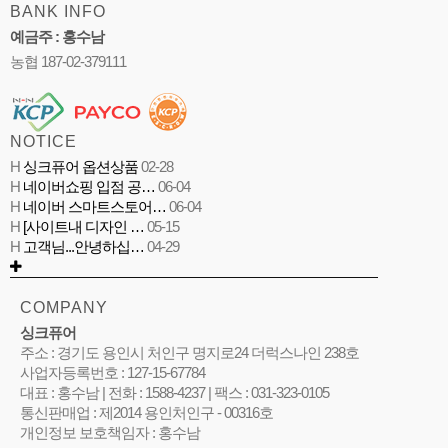
BANK INFO
예금주 : 홍수남
농협 187-02-379111
NOTICE
H
싱크퓨어 옵션상품
02-28
H
네이버쇼핑 입점 공…
06-04
H
네이버 스마트스토어…
06-04
H
[사이트내 디자인 …
05-15
H
고객님...안녕하십…
04-29
COMPANY
싱크퓨어
주소 : 경기도 용인시 처인구 명지로24 더럭스나인 238호
사업자등록번호 : 127-15-67784
대표 : 홍수남 | 전화 : 1588-4237 | 팩스 : 031-323-0105
통신판매업 : 제2014 용인처인구 - 00316호
개인정보 보호책임자 : 홍수남