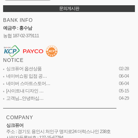
문의게시판
BANK INFO
예금주 : 홍수남
농협 187-02-379111
NOTICE
싱크퓨어 옵션상품
02-28
네이버쇼핑 입점 공…
06-04
네이버 스마트스토어…
06-04
[사이트내 디자인 …
05-15
고객님...안녕하십…
04-29
COMPANY
싱크퓨어
주소 : 경기도 용인시 처인구 명지로24 더럭스나인 238호
사업자등록번호 : 127-15-67784