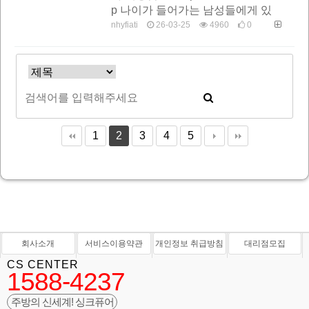
p 나이가 들어가는 남성들에게 있
어서 성기능과 관련된 문제는 매우
nhyfiati
26-03-25
4960
0
민감해지게 된다. 특히 발기부…
1
2
3
4
5
회사소개
서비스이용약관
개인정보 취급방침
대리점모집
CS CENTER
1588-4237
주방의 신세계! 싱크퓨어