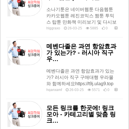
소나기툰은 네이버웹툰 다음웹툰
카카오웹툰 레진코믹스 짬툰 투믹
스 탑툰 만화책 미리보기 및 다시보
기를 제공합니다무료웹툰 | 소나기
hlggraxo
26-03-25
5885
0
툰 소나기툰,툰코,네이버웹툰,다음
웹툰,카카오웹툰,레진웹툰,웹툰미
메벤다졸은 과연 항암효과
리보기,유료만…
가 있는가? - 러시아 직구
우…
메벤다졸은 과연 항암효과가 있는
가? 러시아 직구 구매대행 우라몰
와 함께하세요https://t9j.ulag9.top
#메벤다졸항암효과 #메벤다졸부
hqanxamf
26-03-25
5571
0
작용1. 메벤다졸이란 무엇인가?2.
메벤다졸 복용량…
모든 링크를 한곳에! 링크
모아 - 카테고리별 맞춤 링
크…