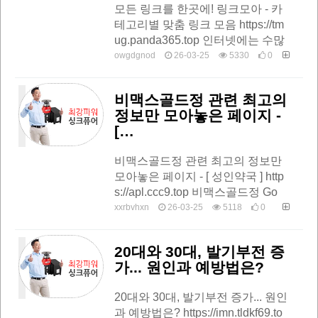
모든 링크를 한곳에! 링크모아 - 카
테고리별 맞춤 링크 모음 https://tm
ug.panda365.top 인터넷에는 수많
은 정보와 사이트가 있지만, 매번
owgdgnod
26-03-25
5330
0
검색으로 찾는 것은 번거롭고 비효
율…
비맥스골드정 관련 최고의
정보만 모아놓은 페이지 -
[…
비맥스골드정 관련 최고의 정보만
모아놓은 페이지 - [ 성인약국 ] http
s://apl.ccc9.top 비맥스골드정 Go
!! 바로가기…
xxrbvhxn
26-03-25
5118
0
20대와 30대, 발기부전 증
가... 원인과 예방법은?
20대와 30대, 발기부전 증가... 원인
과 예방법은? https://imn.tldkf69.to