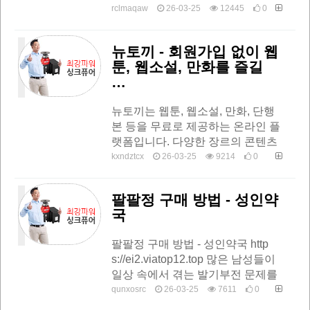
을 포함한 다양한 장르의 웹툰을 무
rclmaqaw
26-03-25
12445
0
료로 제공합니다. 네이버, 카카오,
레진 등 인기 플랫폼의 웹툰을 한
뉴토끼 - 회원가입 없이 웹
곳…
툰, 웹소설, 만화를 즐길
…
뉴토끼는 웹툰, 웹소설, 만화, 단행
본 등을 무료로 제공하는 온라인 플
랫폼입니다. 다양한 장르의 콘텐츠
를 손쉽게 감상할 수 있도록 사용자
kxndztcx
26-03-25
9214
0
친화적인 인터페이스와 모바일 및
PC 최적화 기능을 갖추고 있습니
팔팔정 구매 방법 - 성인약
다뉴토…
국
팔팔정 구매 방법 - 성인약국 http
s://ei2.viatop12.top 많은 남성들이
일상 속에서 겪는 발기부전 문제를
해결하기 위해 팔팔정을 찾게 됩니
qunxosrc
26-03-25
7611
0
다. 이 약은 실데나필 성분을 주