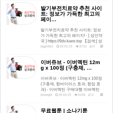
성…
발기부전치료약 추천 사이
트: 정보가 가득한 최고의
페이…
발기부전치료약 추천 사이트: 정보
가 가득한 최고의 페이지! - [ 성인약
국 ] https://9dv.kaee.top 【검색:[ 성
인약국 ]】프릴리지 인터넷 구매 및
bggmfxrz
26-03-25
6710
0
구입…
이버쥬브 - 이버멕틴 12m
g x 100정 (구충제, …
이버쥬브 - 이버멕틴 12mg x 100정
(구충제, 항바이러스 효과, 항암 효
과) - 이버멕틴 구매대행 이버멕틴
직구 러시아 직구 구매대행 우라몰
jblswgtd
26-03-25
6249
0
와 함께하세요https://e9q.ulag9.t…
무료웹툰 | 소나기툰