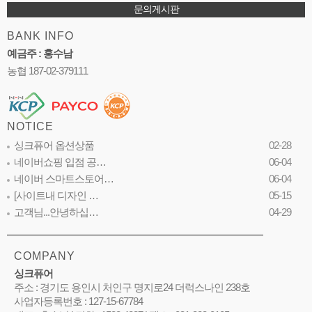
문의게시판
BANK INFO
예금주 : 홍수남
농협 187-02-379111
NOTICE
싱크퓨어 옵션상품
02-28
네이버쇼핑 입점 공…
06-04
네이버 스마트스토어…
06-04
[사이트내 디자인 …
05-15
고객님...안녕하십…
04-29
COMPANY
싱크퓨어
주소 : 경기도 용인시 처인구 명지로24 더럭스나인 238호
사업자등록번호 : 127-15-67784