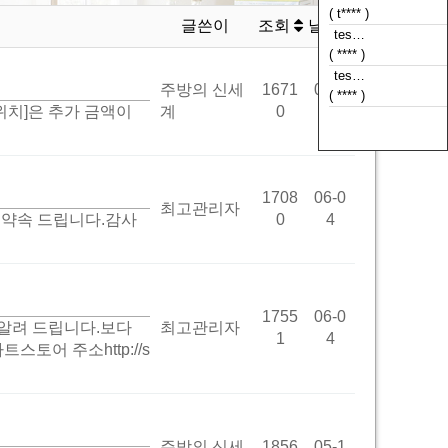
( t**** )
글쓴이
조회
날짜
tes…
( **** )
tes…
주방의 신세
1671
02-2
( **** )
치]은 추가 금액이
계
0
8
tes…
( **** )
1708
06-0
최고관리자
 약속 드립니다.감사
0
4
1755
06-0
알려 드립니다.보다
최고관리자
1
4
어 주소http://s
주방의 신세
1856
05-1