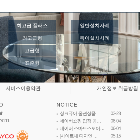
최고급 플러스
일반설치사례
최고급형
특이설치사례
고급형
표준형
서비스이용약관
개인정보 취급방침
O
NOTICE
남
싱크퓨어 옵션상품
02-28
79111
네이버쇼핑 입점 공…
06-04
네이버 스마트스토어…
06-04
[사이트내 디자인 …
05-15