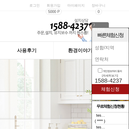
로그인
회원가입
마이페이지
장바구니
5000 P
0
》
CLOSE
《
빠른체험신청
사용후기
환경이야기
개인정보처리 동의
[자세히보기]
1588-4237
무료체험신청현황
tes…
( **** )
tes…