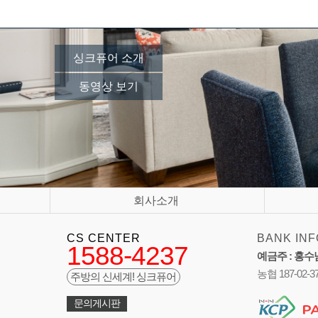
싱크퓨어 소개
동영상 보기
회사소개
CS CENTER
BANK INF
1588-4237
예금주 : 홍수
농협 187-02-3
주방의 신세계! 싱크퓨어
문의게시판