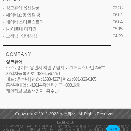
싱크퓨어 옵션상품
02-28
네이버쇼핑 입점 공…
06-04
네이버 스마트스토어…
06-04
[사이트내 디자인 …
05-15
고객님...안녕하십…
04-29
COMPANY
싱크퓨어
주소 : 경기도 용인시 처인구 명지로24 더럭스나인 238호
사업자등록번호 : 127-15-67784
대표 : 홍수남 | 전화 : 1588-4237 | 팩스 : 031-323-0105
통신판매업 : 제2014 용인처인구 - 00316호
개인정보 보호책임자 : 홍수남
Copyright © 2012-2022 싱크퓨어. All Rights Reserved.
[도용 경고]
http://www.싱크퓨어.kr 사이트내의 디자인 및 기획물은 저작권법에 의해 보호를 받
고 있습니다. 오,변형하여 PC또는 모바일 사이트등 화면, 지면등에 허락없이 사용하