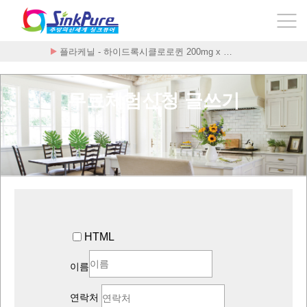
플라케닐 - 하이드록시클로로퀸 200mg x …
무료체험신청 글쓰기
HTML
이름
연락처