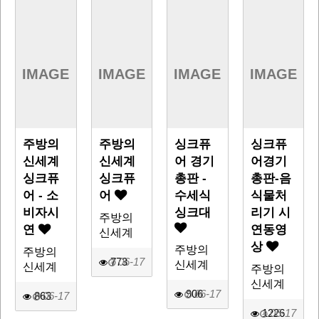
IMAGE
IMAGE
IMAGE
IMAGE
주방의
주방의
싱크퓨
싱크퓨
신세계
신세계
어 경기
어경기
싱크퓨
싱크퓨
총판 -
총판-음
어 - 소
어
수세식
식물처
비자시
싱크대
리기 시
주방의
연
연동영
신세계
상
주방의
주방의
773
06-17
신세계
신세계
주방의
신세계
906
06-17
863
06-17
1226
06-17