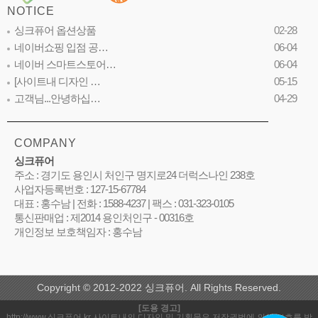
NOTICE
싱크퓨어 옵션상품
02-28
네이버쇼핑 입점 공…
06-04
네이버 스마트스토어…
06-04
[사이트내 디자인 …
05-15
고객님...안녕하십…
04-29
COMPANY
싱크퓨어
주소 : 경기도 용인시 처인구 명지로24 더럭스나인 238호
사업자등록번호 : 127-15-67784
대표 : 홍수남 | 전화 : 1588-4237 | 팩스 : 031-323-0105
통신판매업 : 제2014 용인처인구 - 00316호
개인정보 보호책임자 : 홍수남
Copyright © 2012-2022 싱크퓨어. All Rights Reserved.
[도용 경고]
http://www.싱크퓨어.kr 사이트내의 디자인 및 기획물은 저작권법에 의해 보호를 받