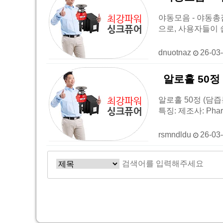
야동모음 - 야동총집
으로, 사용자들이 
dnuotnaz
26-03
알로홀 50정
알로홀 50정 (담즙
특징: 제조사: Phar
rsmndldu
26-03
처음
이전
다음
맨끝