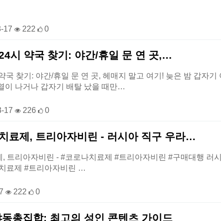
3-17
222
0
24시 약국 찾기: 야간/휴일 문 연 곳,…
약국 찾기: 야간/휴일 문 연 곳, 헤매지 말고 여기! 늦은 밤 갑자기
열이 나거나 갑자기 배탈 났을 때만…
3-17
226
0
치료제, 트리아자비린 - 러시아 직구 우라…
, 트리아자비린 - #코로나치료제 #트리아자비린 #구매대행 러시아 직
코로나치료제 #트리아자비린 …
17
222
0
야동총집합: 최고의 성인 콘텐츠 가이드