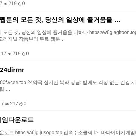
17
219
0
웹툰의 모든 것, 당신의 일상에 즐거움을 …
모든 것, 당신의 일상에 즐거움을 더하다 https://w8g.agito
 오리지널 작품부터 무료 웹툰…
-17
219
0
4dirrnr
24-to2iz80f.vcee.top 24약국 실시간 복약 상담: 밤에도 걱정 
팁 …
17
217
0
게임다운로드
 https://a6ig.jusogo.top 접속주소클릭 ▷ 바다이야기