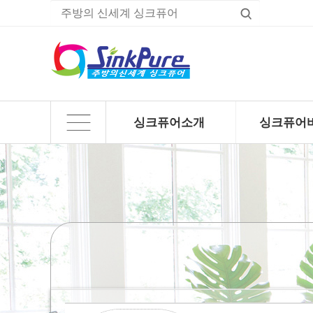
싱크퓨어소개
싱크퓨어
하위분류
하위분류