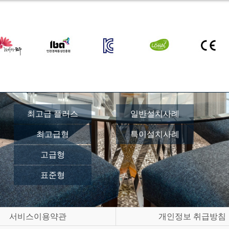
최고급 플러스
일반설치사례
최고급형
특이설치사례
고급형
표준형
서비스이용약관
개인정보 취급방침