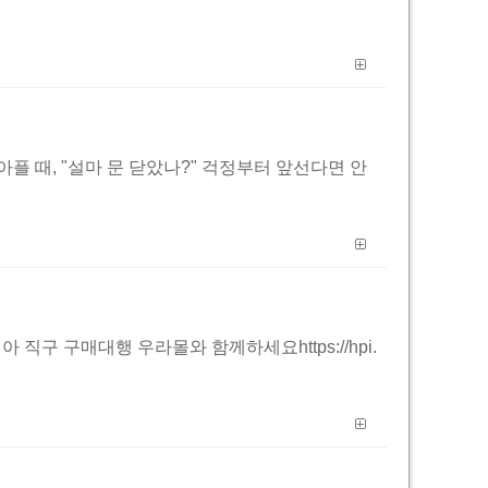
 아플 때, "설마 문 닫았나?" 걱정부터 앞선다면 안
구 구매대행 우라몰와 함께하세요https://hpi.