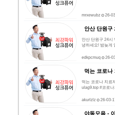
mrxewubz
26-0
안산 단원구 
안산 단원구 24시 
녕하세요! 밤늦게 
edkpcmuq
26-0
먹는 코로나 
먹는 코로나 치료제
ulag9.top #
akurlzlz
26-03-
야동모음 - 