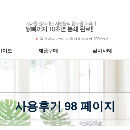
Стоимость Внутренни
바이오
제품구매
설치사례
사용후기 98 페이지