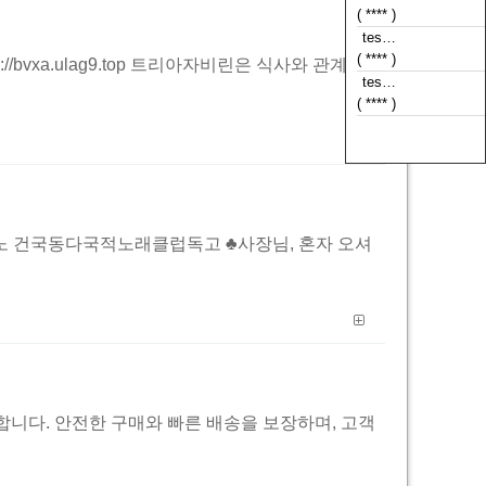
( **** )
tes…
( **** )
vxa.ulag9.top 트리아자비린은 식사와 관계없
tes…
( **** )
tes…
( t**** )
리노 건국동다국적노래클럽독고 ♣사장님, 혼자 오셔
니다. 안전한 구매와 빠른 배송을 보장하며, 고객