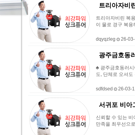
트리아자비린
트리아자비린 복용방법
이 물로 경구 복용
dqyqzleg
26-03
광주금호동러시
♣ 광주금호동러시아
도, 단체로 오셔도
sdfdsed
26-03-
서귀포 비아그
신뢰할 수 있는 비
만족을 최우선으로 