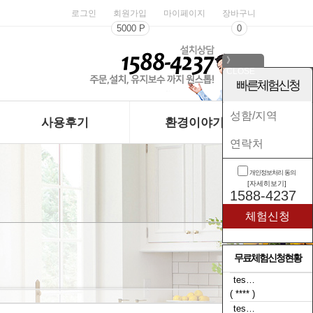
로그인
회원가입
마이페이지
장바구니
5000 P
0
》
CLOSE
《
빠른체험신청
사용후기
환경이야기
개인정보처리 동의
[자세히보기]
1588-4237
무료체험신청현황
tes…
( **** )
tes…