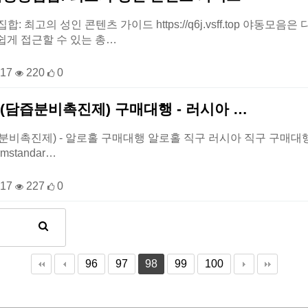
합: 최고의 성인 콘텐츠 가이드 https://q6j.vsff.top 야
쉽게 접근할 수 있는 총…
-17
220
0
 (담즙분비촉진제) 구매대행 - 러시아 …
분비촉진제) - 알로홀 구매대행 알로홀 직구 러시아 직구 구매대행 우라몰와
mstandar…
-17
227
0
96
97
98
99
100