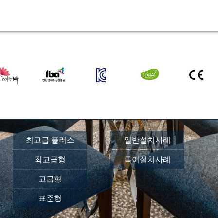
최고급 플러스
일반설치사례
최고급형
특이설치사례
고급형
표준형