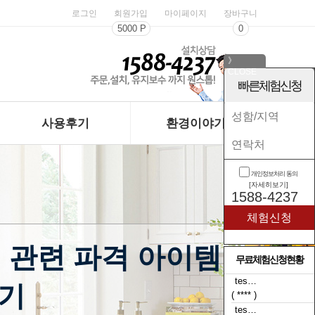
로그인
회원가입
마이페이지
장바구니
5000 P
0
》
CLOSE
《
빠른체험신청
사용후기
환경이야기
개인정보처리 동의
[자세히보기]
1588-4237
 관련 파격 아이템
무료체험신청현황
tes…
tes…
후기
( **** )
( t**** )
tes…