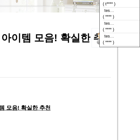
( **** )
tes…
( **** )
tes…
( **** )
아이템 모음! 확실한 추
템 모음! 확실한 추천