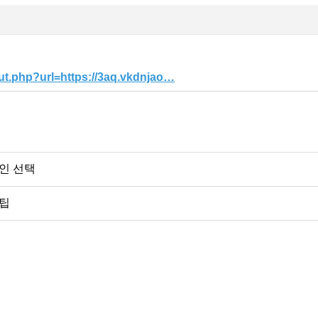
ut.php?url=https://3aq.vkdnjao…
인 선택
 팁