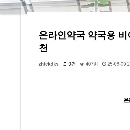
온라인약국 약국용 비아
천
zhtekdks
0건
407회
25-08-09 2
온