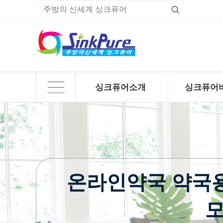
싱크퓨어소개
싱크퓨어
하위분류
하위분류
온라인약국 약국용
모