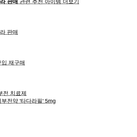
라 판매
관련 추천 아이템 더보기
라 판매
구입 재구매
부전 치료제
전약 '타다라필' 5mg