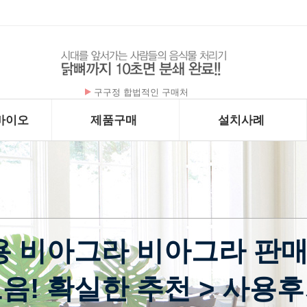
구구정 합법적인 구매처
플라케닐 - 하이드록시클로로퀸 200mg x …
바이오
제품구매
설치사례
 비아그라 비아그라 판매
음! 확실한 추천 > 사용