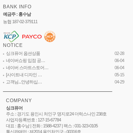
BANK INFO
예금주 : 홍수남
농협 187-02-379111
NOTICE
싱크퓨어 옵션상품
02-28
네이버쇼핑 입점 공…
06-04
네이버 스마트스토어…
06-04
[사이트내 디자인 …
05-15
고객님...안녕하십…
04-29
COMPANY
싱크퓨어
주소 : 경기도 용인시 처인구 명지로24 더럭스나인 238호
사업자등록번호 : 127-15-67784
대표 : 홍수남 | 전화 : 1588-4237 | 팩스 : 031-323-0105
통신판매업 : 제2014 용인처인구 - 00316호