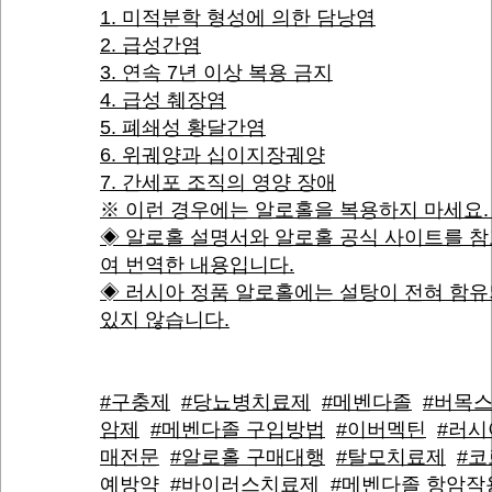
1. 미적분학 형성에 의한 담낭염
2. 급성간염
3. 연속 7년 이상 복용 금지
4. 급성 췌장염
5. 폐쇄성 황달간염
6. 위궤양과 십이지장궤양
7. 간세포 조직의 영양 장애
※ 이런 경우에는 알로홀을 복용하지 마세요
◈ 알로홀 설명서와 알로홀 공식 사이트를 
여 번역한 내용입니다.
◈ 러시아 정품 알로홀에는 설탕이 전혀 함
있지 않습니다.
#구충제
#당뇨병치료제
#메벤다졸
#버목
암제
#메벤다졸 구입방법
#이버멕틴
#러시
매전문
#알로홀 구매대행
#탈모치료제
#코
예방약
#바이러스치료제
#메벤다졸 항암작