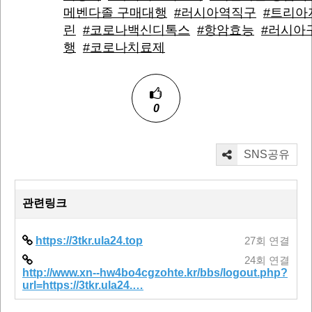
메벤다졸 구매대행
#러시아역직구
#트리아
린
#코로나백신디톡스
#항암효능
#러시아
행
#코로나치료제
0
SNS공유
관련링크
https://3tkr.ula24.top
27회 연결
24회 연결
http://www.xn--hw4bo4cgzohte.kr/bbs/logout.php?
url=https://3tkr.ula24.…