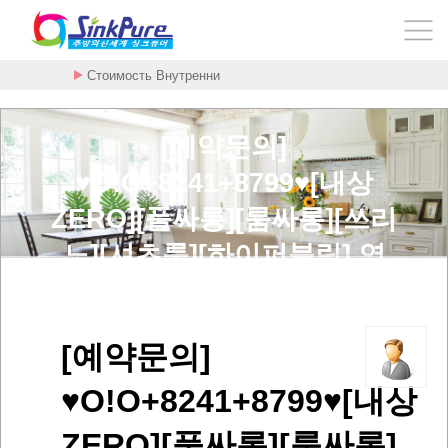
Стоимость Внутренни
[예약문의]
♥O!O+8241+8799♥[내상
ZERO][풀싸롱][룸싸롱][쓰리
노][셔츠룸][하이퍼블릭] 역
곡동쓰리노 사이동풀싸롱 초
지동풀싸롱 호수동룸싸롱 선
[예약문의]
부동하이퍼블릭 인천풀싸롱
♥O!O+8241+8799♥[내상
구리셔츠룸 > 사용후기
ZERO][풀싸롱][룸싸롱]