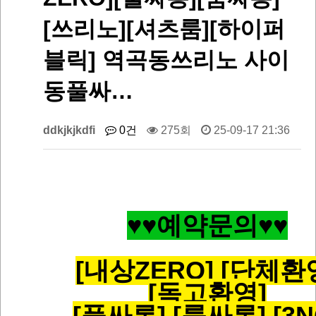
[쓰리노][셔츠룸][하이퍼
블릭] 역곡동쓰리노 사이
동풀싸…
ddkjkjkdfi
0건
275회
25-09-17 21:36
♥
♥
예약문의♥
♥
[내상ZERO] [단체환
[독고환영]
[풀싸롱] [룸싸롱] [3N