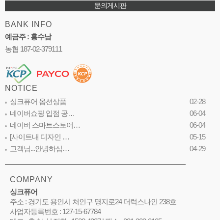
문의게시판
BANK INFO
예금주 : 홍수남
농협 187-02-379111
NOTICE
싱크퓨어 옵션상품
02-28
네이버쇼핑 입점 공…
06-04
네이버 스마트스토어…
06-04
[사이트내 디자인 …
05-15
고객님...안녕하십…
04-29
COMPANY
싱크퓨어
주소 : 경기도 용인시 처인구 명지로24 더럭스나인 238호
사업자등록번호 : 127-15-67784