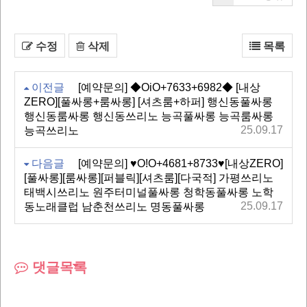
수정
삭제
목록
이전글
[예약문의] ◆OiO+7633+6982◆ [내상
ZERO][풀싸롱+룸싸롱] [셔츠룸+하퍼] 행신동풀싸롱
행신동룸싸롱 행신동쓰리노 능곡풀싸롱 능곡룸싸롱
25.09.17
능곡쓰리노
다음글
[예약문의] ♥O!O+4681+8733♥[내상ZERO]
[풀싸롱][룸싸롱][퍼블릭][셔츠룸][다국적] 가평쓰리노
태백시쓰리노 원주터미널풀싸롱 청학동풀싸롱 노학
25.09.17
동노래클럽 남춘천쓰리노 명동풀싸롱
댓글목록