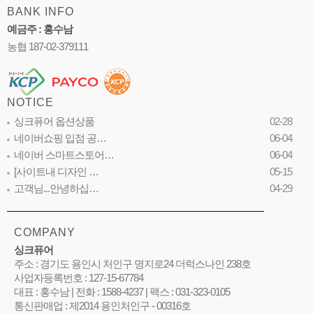
BANK INFO
예금주 : 홍수남
농협 187-02-379111
NOTICE
싱크퓨어 옵션상품
02-28
네이버쇼핑 입점 공…
06-04
네이버 스마트스토어…
06-04
[사이트내 디자인 …
05-15
고객님...안녕하십…
04-29
COMPANY
싱크퓨어
주소 : 경기도 용인시 처인구 명지로24 더럭스나인 238호
사업자등록번호 : 127-15-67784
대표 : 홍수남 | 전화 : 1588-4237 | 팩스 : 031-323-0105
통신판매업 : 제2014 용인처인구 - 00316호