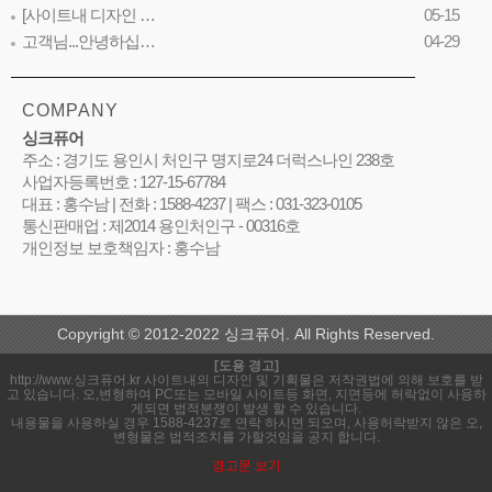
[사이트내 디자인 …
05-15
고객님...안녕하십…
04-29
COMPANY
싱크퓨어
주소 : 경기도 용인시 처인구 명지로24 더럭스나인 238호
사업자등록번호 : 127-15-67784
대표 : 홍수남 | 전화 : 1588-4237 | 팩스 : 031-323-0105
통신판매업 : 제2014 용인처인구 - 00316호
개인정보 보호책임자 : 홍수남
Copyright © 2012-2022 싱크퓨어. All Rights Reserved.
[도용 경고]
http://www.싱크퓨어.kr 사이트내의 디자인 및 기획물은 저작권법에 의해 보호를 받
고 있습니다. 오,변형하여 PC또는 모바일 사이트등 화면, 지면등에 허락없이 사용하
게되면 법적분쟁이 발생 할 수 있습니다.
내용물을 사용하실 경우 1588-4237로 연락 하시면 되오며, 사용허락받지 않은 오,
변형물은 법적조치를 가할것임을 공지 합니다.
경고문 보기