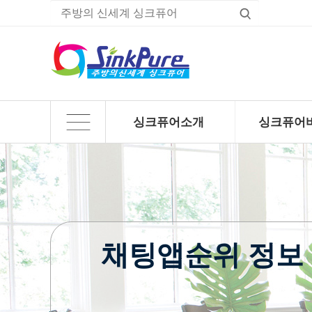
싱크퓨어소개
싱크퓨어
하위분류
하위분류
채팅앱순위 정보 