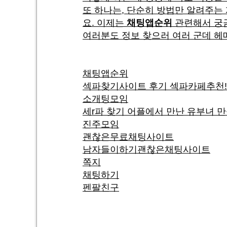
또 하나는, 단순히 방법만 알려주는
요. 이제는
채팅앱순위
관련해서 궁금
여러분도 정보 찾으러 여러 군데 헤
채팅앱순위
섹파찾기사이트 후기 섹파카페추천!
소개팅모임
세r파 찾기 어플에서 만난 유부녀 
진주모임
괜찮은무료채팅사이트
남자들이하기괜찮은채팅사이트
쪽지
채팅하기
펜팔친구