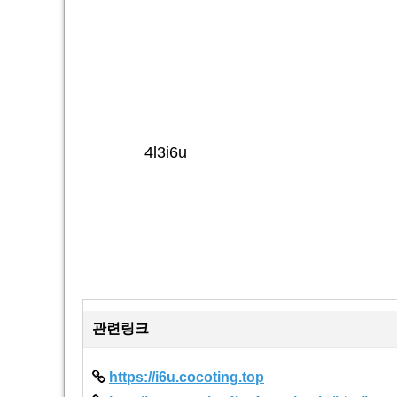
4l3i6u
관련링크
https://i6u.cocoting.top