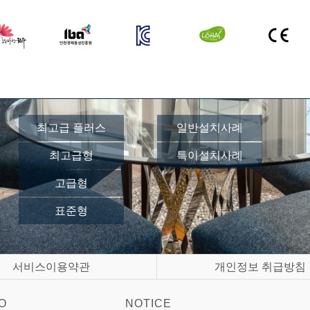
최고급 플러스
일반설치사례
최고급형
특이설치사례
고급형
표준형
서비스이용약관
개인정보 취급방침
O
NOTICE