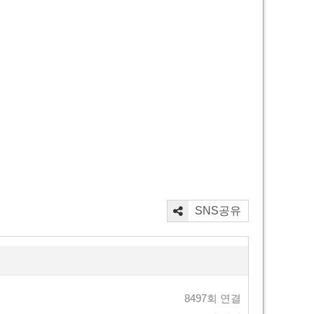
SNS공유
8497회 연결