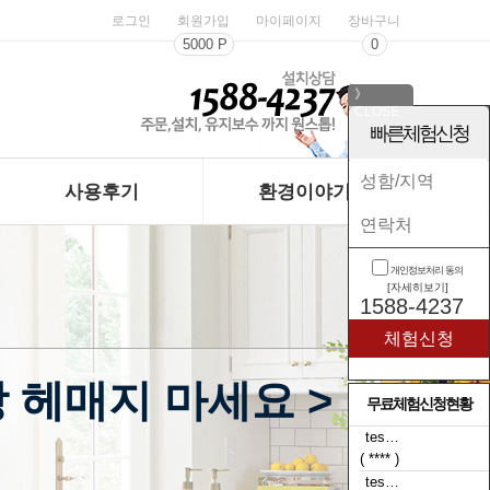
로그인
회원가입
마이페이지
장바구니
5000 P
0
》
CLOSE
《
빠른체험신청
사용후기
환경이야기
개인정보처리 동의
[자세히보기]
1588-4237
 헤매지 마세요 >
무료체험신청현황
tes…
( **** )
tes…