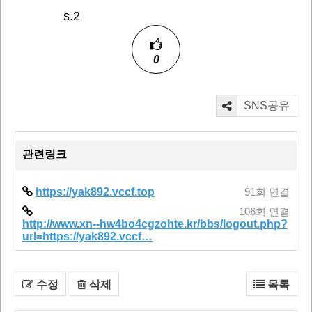
s.2
0
SNS공유
관련링크
https://yak892.vccf.top
91회 연결
106회 연결
http://www.xn--hw4bo4cgzohte.kr/bbs/logout.php?
url=https://yak892.vccf…
수정
삭제
목록