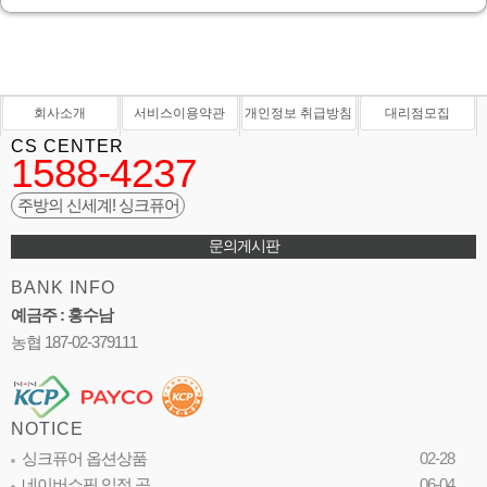
회사소개
서비스이용약관
개인정보 취급방침
대리점모집
CS CENTER
1588-4237
주방의 신세계! 싱크퓨어
문의게시판
BANK INFO
예금주 : 홍수남
농협 187-02-379111
NOTICE
싱크퓨어 옵션상품
02-28
네이버쇼핑 입점 공…
06-04