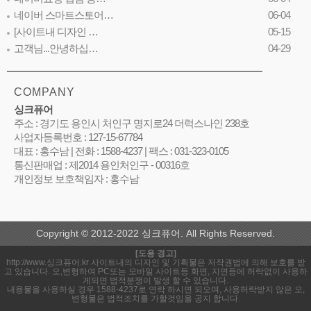
네이버 스마트스토어…
06-04
[사이트내 디자인 …
05-15
고객님...안녕하십…
04-29
COMPANY
싱크퓨어
주소 : 경기도 용인시 처인구 명지로24 더럭스나인 238호
사업자등록번호 : 127-15-67784
대표 : 홍수남 | 전화 : 1588-4237 | 팩스 : 031-323-0105
통신판매업 : 제2014 용인처인구 - 00316호
개인정보 보호책임자 : 홍수남
Copyright © 2012-2022 싱크퓨어. All Rights Reserved.
[도용 경고]
http://www.싱크퓨어.kr 사이트내의 디자인 및 기획물은 저작권법에 의해 보호를 받
고 있습니다. 오,변형하여 PC또는 모바일 사이트등 화면, 지면등에 허락없이 사용하
게되면 법적분쟁이 발생 할 수 있습니다.
내용물을 사용하실 경우 1588-4237로 연락 하시면 되오며, 사용허락받지 않은 오,
변형물은 법적조치를 가할것임을 공지 합니다.