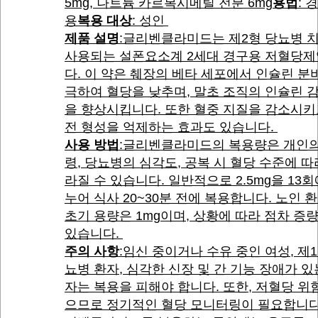
5mg, 나트륨 카르복시메틸 전분 6mg
용법
: 
용
복용 대상
: 성인
제품 설명
:글리벤클라미드는 제2형 당뇨병 
사용되는 설폰요소계 2세대 경구용 저혈당
다. 이 약은 췌장의 베타 세포에서 인슐린 분
극하여 혈당을 낮추며, 말초 조직의 인슐린 
을 향상시킵니다. 또한 혈중 지질을 감소시키
전 형성을 억제하는 효과도 있습니다.
사용 방법
:글리벤클라미드의 복용량은 개인의
령, 당뇨병의 심각도, 공복 시 혈당 수준에 따
라질 수 있습니다. 일반적으로 2.5mg을 13회
누어 식사 20~30분 전에 복용합니다. 노인 
초기 용량은 1mg이며, 상황에 따라 점차 증
있습니다.
주의 사항
:임신 중이거나 수유 중인 여성, 제1
뇨병 환자, 심각한 신장 및 간 기능 장애가 있
자는 복용을 피해야 합니다. 또한, 저혈당 위
으므로 정기적인 혈당 모니터링이 필요합니다