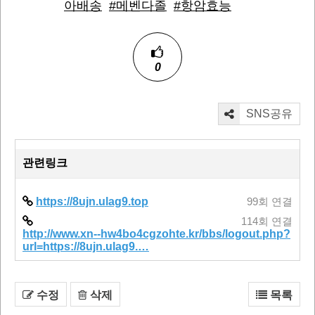
아배송
#메벤다졸
#항암효능
0
SNS공유
관련링크
https://8ujn.ulag9.top
99회 연결
114회 연결
http://www.xn--hw4bo4cgzohte.kr/bbs/logout.php?
url=https://8ujn.ulag9.…
수정
삭제
목록