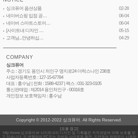
싱크퓨어 옵션상품
02-28
네이버쇼핑 입점 공…
06-04
네이버 스마트스토어…
06-04
[사이트내 디자인 …
05-15
고객님...안녕하십…
04-29
COMPANY
싱크퓨어
주소 : 경기도 용인시 처인구 명지로24 더럭스나인 238호
사업자등록번호 : 127-15-67784
대표 : 홍수남 | 전화 : 1588-4237 | 팩스 : 031-323-0105
통신판매업 : 제2014 용인처인구 - 00316호
개인정보 보호책임자 : 홍수남
Copyright © 2012-2022 싱크퓨어. All Rights Reserved.
[도용 경고]
http://www.싱크퓨어.kr 사이트내의 디자인 및 기획물은 저작권법에 의해 보호를 받
고 있습니다. 오,변형하여 PC또는 모바일 사이트등 화면, 지면등에 허락없이 사용하