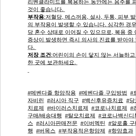
리벤클라미드를 복용하는 동안에는 음주를 
것이 좋습니다.
부작용
:저혈당, 메스꺼움, 설사, 두통, 피부 
의 부작용이 발생할 수 있습니다. 심각한 경
당 혼수 상태로 이어질 수 있으므로, 복용 중
증상이 발생하면 즉시 의사의 진료를 받아야
다.
저장 조건
:어린이의 손이 닿지 않는 서늘하고
한 곳에 보관하세요.
#메벤다졸 항암작용
#메벤다졸 구입방법
#
자비린
#러시아 직구
#백신후유증치료
#당
치료제
#바이러스치료제
#코로나치료제
#
구매/배송대행
#탈모치료제
#코로나백신디
스
#러시아판매전문
#이버멕틴
#알로홀 
행
#버목스
#부작용적은항암제
#항암효과