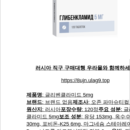
러시아 직구 구매대행 우라몰와 함께하
https://8ujn.ulag9.top
제품명
: 글리벤클라미드 5mg
브랜드
: 브랜드 없음
제조사
: 오존 파마슈티컬 
원산지
: 러시아
포장수량
: 120정
주요 성분
: 
클라미드 5mg
보조 성분
: 유당 153mg, 옥수
30mg, 포비돈-K25 6mg, 마그네슘 스테아레이