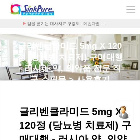
암을 굶기는 대사치료 구충제 - 메벤다졸 - …
글리벤클라미드 5mg X 120
정 (당뇨병 치료제) 구매대행
- 러시아 약, 의약품 전문 직
구 쇼핑몰 > 사용후기
글리벤클라미드 5mg X
120정 (당뇨병 치료제) 구
매대행 - 러시아 약, 의약