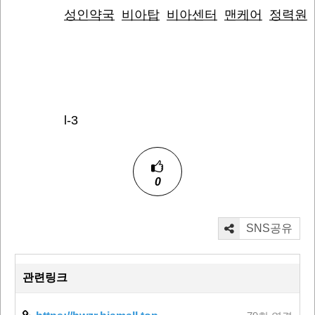
성인약국
비아탑
비아센터
맨케어
정력원
l-3
0
SNS공유
관련링크