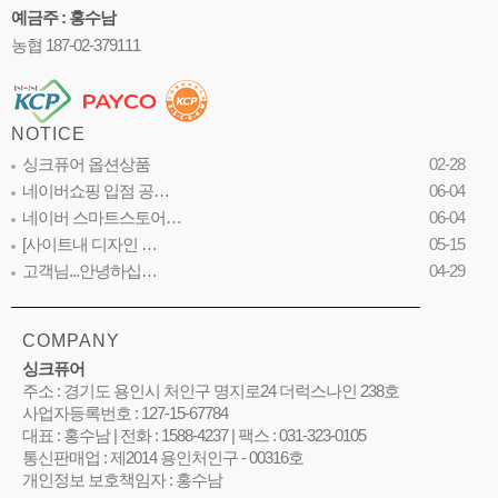
예금주 : 홍수남
농협 187-02-379111
NOTICE
싱크퓨어 옵션상품
02-28
네이버쇼핑 입점 공…
06-04
네이버 스마트스토어…
06-04
[사이트내 디자인 …
05-15
고객님...안녕하십…
04-29
COMPANY
싱크퓨어
주소 : 경기도 용인시 처인구 명지로24 더럭스나인 238호
사업자등록번호 : 127-15-67784
대표 : 홍수남 | 전화 : 1588-4237 | 팩스 : 031-323-0105
통신판매업 : 제2014 용인처인구 - 00316호
개인정보 보호책임자 : 홍수남