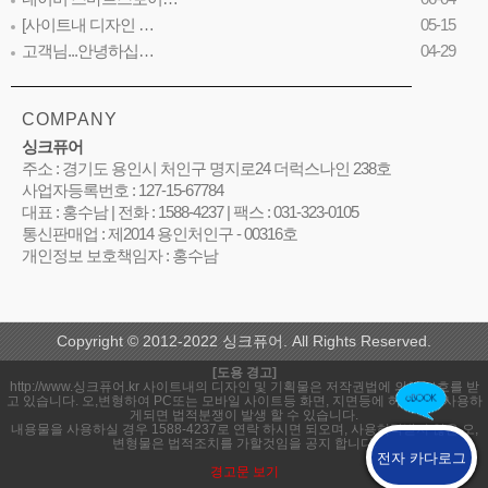
[사이트내 디자인 …
05-15
고객님...안녕하십…
04-29
COMPANY
싱크퓨어
주소 : 경기도 용인시 처인구 명지로24 더럭스나인 238호
사업자등록번호 : 127-15-67784
대표 : 홍수남 | 전화 : 1588-4237 | 팩스 : 031-323-0105
통신판매업 : 제2014 용인처인구 - 00316호
개인정보 보호책임자 : 홍수남
Copyright © 2012-2022 싱크퓨어. All Rights Reserved.
[도용 경고]
http://www.싱크퓨어.kr 사이트내의 디자인 및 기획물은 저작권법에 의해 보호를 받
고 있습니다. 오,변형하여 PC또는 모바일 사이트등 화면, 지면등에 허락없이 사용하
게되면 법적분쟁이 발생 할 수 있습니다.
내용물을 사용하실 경우 1588-4237로 연락 하시면 되오며, 사용허락받지 않은 오,
변형물은 법적조치를 가할것임을 공지 합니다.
전자 카다로그
경고문 보기