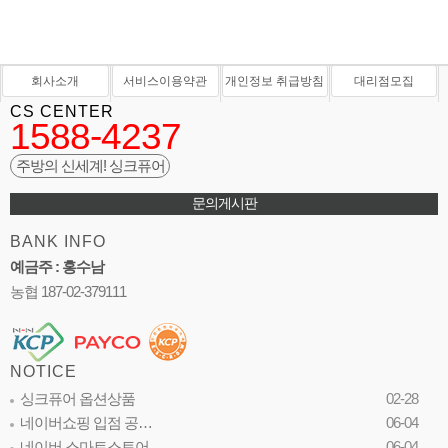
회사소개
서비스이용약관
개인정보 취급방침
대리점모집
CS CENTER
1588-4237
주방의 신세계! 싱크퓨어
문의게시판
BANK INFO
예금주 : 홍수남
농협 187-02-379111
NOTICE
싱크퓨어 옵션상품
02-28
네이버쇼핑 입점 공…
06-04
네이버 스마트스토어…
06-04