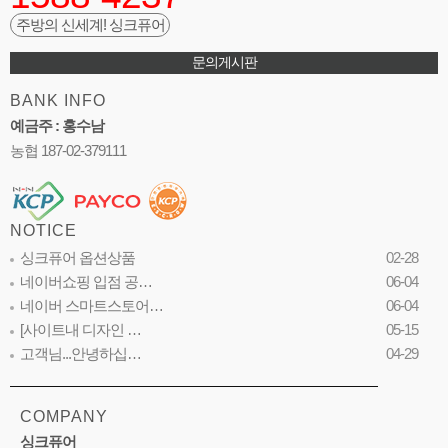
주방의 신세계! 싱크퓨어
문의게시판
BANK INFO
예금주 : 홍수남
농협 187-02-379111
NOTICE
싱크퓨어 옵션상품
02-28
네이버쇼핑 입점 공…
06-04
네이버 스마트스토어…
06-04
[사이트내 디자인 …
05-15
고객님...안녕하십…
04-29
COMPANY
싱크퓨어