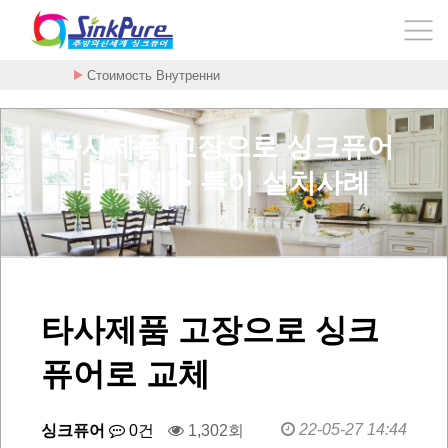
암을 굶기는 대사치료 구충제 - 메벤다졸 - …
타사제품 고장으로 싱크퓨어
로 교체 > 특이 설치사례
타사제품 고장으로 싱크
퓨어로 교체
22-05-27 14:44
싱크퓨어
0건
1,302회