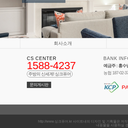
회사소개
CS CENTER
BANK INF
1588-4237
예금주 : 홍수
농협 187-02-3
주방의 신세계! 싱크퓨어
문의게시판
http://www.싱크퓨어.kr 사이트내의 디자인 및 기획물
내용물을 사용하실 경우