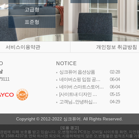
고급형
표준형
서비스이용약관
개인정보 취급방침
O
NOTICE
남
싱크퓨어 옵션상품
02-28
79111
네이버쇼핑 입점 공…
06-04
네이버 스마트스토어…
06-04
[사이트내 디자인 …
05-15
고객님...안녕하십…
04-29
Copyright © 2012-2022 싱크퓨어. All Rights Reserved.
[도용 경고]
은 저작권법에 의해 보호를 받고 있습니다. 오,변형하여 PC또는 모바일 사이트등 화면, 
 1588-4237로 연락 하시면 되오며, 사용허락받지 않은 오,변형물은 법적조치를 가