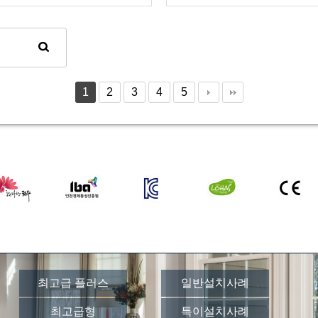
1
2
3
4
5
최고급 플러스
일반설치사례
최고급형
특이설치사례