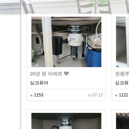
20년 된 아파트
전원주
싱크퓨어
싱크퓨
1153
07-11
1121