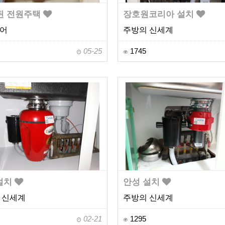
 된 전원주택
장호원코리아 설치
어
주방의 신세계
05-25
1745
설치
안성 설치
 신세계
주방의 신세계
02-21
1295