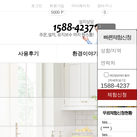
로그인
회원가입
마이페이지
장바구니
5000 P
0
》
CLOSE
《
빠른체험신청
사용후기
환경이야기
개인정보처리 동의
[자세히보기]
1588-4237
무료체험신청현황
tes…
( **** )
tes…