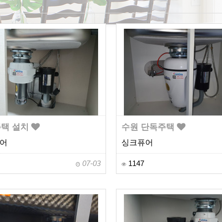
택 설치
수원 단독주택
어
싱크퓨어
07-03
1147