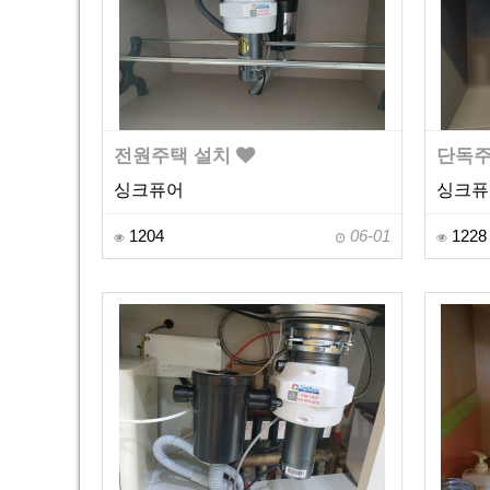
전원주택 설치
단독주
싱크퓨어
싱크퓨
1204
06-01
1228