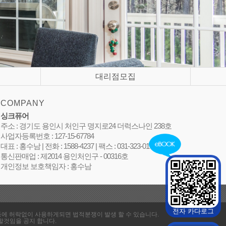
대리점모집
COMPANY
싱크퓨어
주소 : 경기도 용인시 처인구 명지로24 더럭스나인 238호
사업자등록번호 : 127-15-67784
대표 : 홍수남 | 전화 : 1588-4237 | 팩스 : 031-323-0105
통신판매업 : 제2014 용인처인구 - 00316호
개인정보 보호책임자 : 홍수남
전자 카다로그
지면등에 허락없이 사용하게되면 법적분쟁이 발생 할 수 있습니다.
할것임을 공지 합니다.