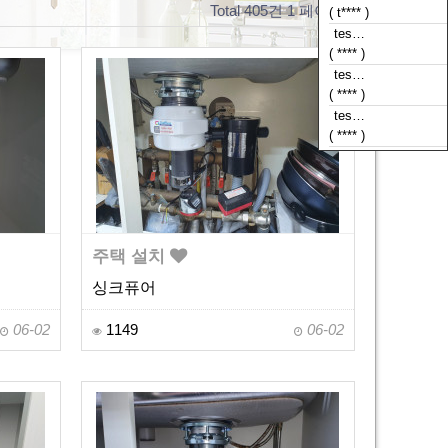
Total 405건
1 페이지
( t**** )
tes…
( **** )
tes…
( **** )
tes…
( **** )
주택 설치
싱크퓨어
06-02
1149
06-02