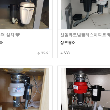
택 설치
신일유토빌플러스아파트
어
싱크퓨어
06-01
688