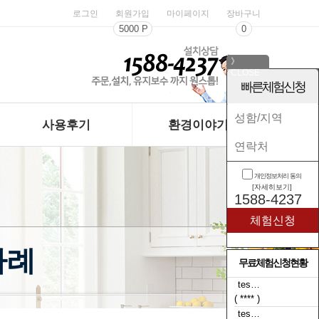
로그인
회원가입
마이페이지
장바구니
5000 P
0
》
CLOSE
《
빠른체험신청
사용후기
환경이야기
개인정보처리 동의
[자세히보기]
1588-4237
사례
무료체험신청현황
tes…
( t**** )
tes…