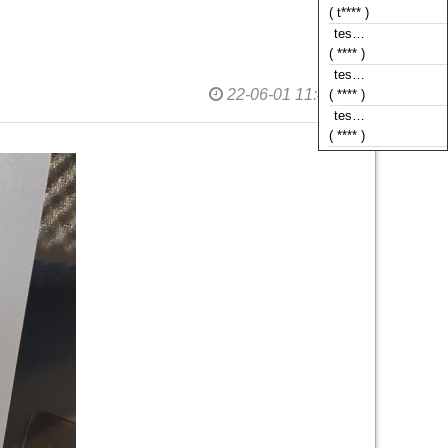
( **** )
tes…
( **** )
tes…
22-06-01 11:47
( **** )
tes…
( **** )