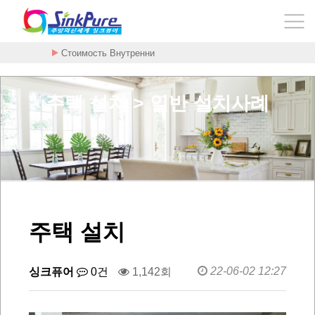
암을 굶기는 대사치료 구충제 - 메벤다졸 - …
주택 설치 > 일반 설치사례
주택 설치
22-06-02 12:27
싱크퓨어
0건
1,142회