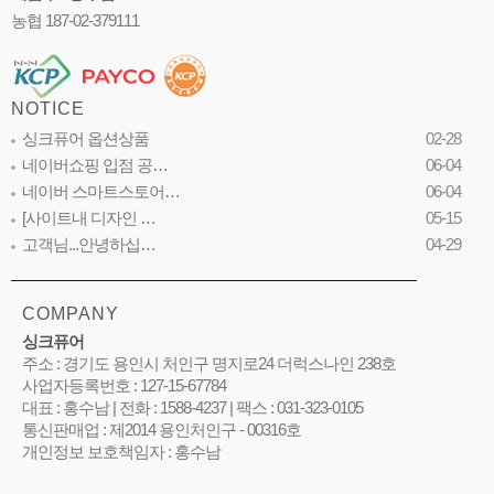
농협 187-02-379111
NOTICE
싱크퓨어 옵션상품
02-28
네이버쇼핑 입점 공…
06-04
네이버 스마트스토어…
06-04
[사이트내 디자인 …
05-15
고객님...안녕하십…
04-29
COMPANY
싱크퓨어
주소 : 경기도 용인시 처인구 명지로24 더럭스나인 238호
사업자등록번호 : 127-15-67784
대표 : 홍수남 | 전화 : 1588-4237 | 팩스 : 031-323-0105
통신판매업 : 제2014 용인처인구 - 00316호
개인정보 보호책임자 : 홍수남