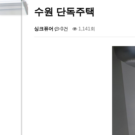
수원 단독주택
싱크퓨어
0건
1,141회