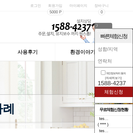
로그인
회원가입
마이페이지
장바구니
5000 P
0
》
CLOSE
《
빠른체험신청
사용후기
환경이야기
개인정보처리 동의
[자세히보기]
1588-4237
사례
무료체험신청현황
tes…
( **** )
tes…