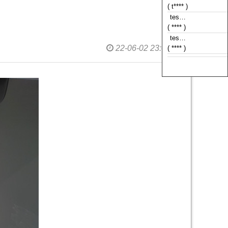
( t**** )
tes…
( **** )
tes…
22-06-02 23:00
( **** )
tes…
( **** )