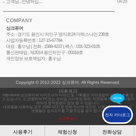
고객님...안녕하십…
04-29
COMPANY
싱크퓨어
주소 : 경기도 용인시 처인구 명지로24 더럭스나인 238호
사업자등록번호 : 127-15-67784
대표 : 홍수남 | 전화 : 1588-4237 | 팩스 : 031-323-0105
통신판매업 : 제2014 용인처인구 - 00316호
개인정보 보호책임자 : 홍수남
Copyright © 2012-2022 싱크퓨어. All Rights Reserved.
[도용 경고]
http://www.싱크퓨어.kr 사이트내의 디자인 및 기획물은 저작권법에 의해 보호를 받
고 있습니다. 오,변형하여 PC또는 모바일 사이트등 화면, 지면등에 허락없이 사용하
게되면 법적분쟁이 발생 할 수 있습니다.
내용물을 사용하실 경우 1588-4237로 연락 하시면 되오며, 사용허락받지 않은 오,
변형물은 법적조치를 가할것임을 공지 합니다.
전자 카다로그
경고문 보기
사용후기
체험신청
전화상담