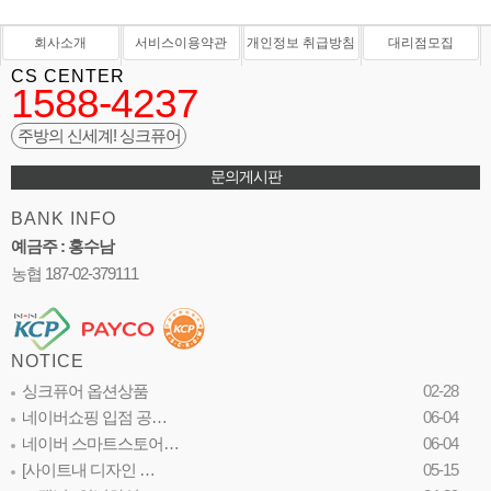
회사소개
서비스이용약관
개인정보 취급방침
대리점모집
CS CENTER
1588-4237
주방의 신세계! 싱크퓨어
문의게시판
BANK INFO
예금주 : 홍수남
농협 187-02-379111
NOTICE
싱크퓨어 옵션상품
02-28
네이버쇼핑 입점 공…
06-04
네이버 스마트스토어…
06-04
[사이트내 디자인 …
05-15