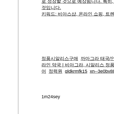
로 성장할 것으로 예상됩니다. 특히
것입니다.
키워드: 비아스샵, 온라인 쇼핑, 트
정품시알리스구매
까마그라 태국/인
라인 약국 | 비아그라, 시알리스 정
어
정력원
qldkrmfk15
xn--3e0bv8
1m24sey