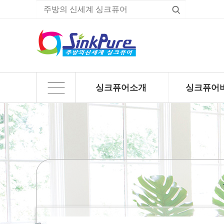
싱크퓨어소개
싱크퓨어
하위분류
하위분류