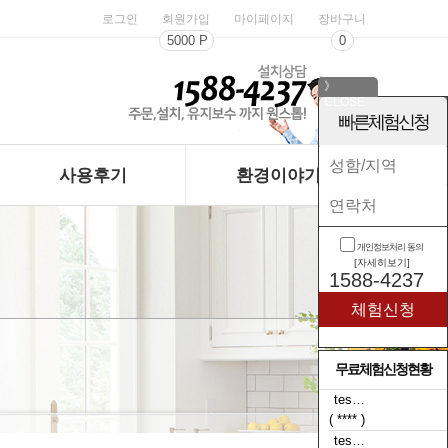
로그인
회원가입
마이페이지
장바구니
5000 P
0
》
CLOSE
《
빠른체험신청
사용후기
환경이야기
개인정보처리 동의
[자세히보기]
1588-4237
기
무료체험신청현황
tes…
( **** )
tes…