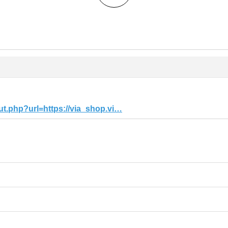
ut.php?url=https://via_shop.vi…