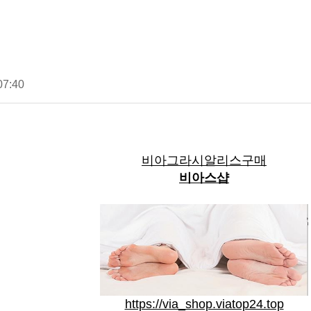
07:40
비아그라시알리스구매
비아스샵
https://via_shop.viatop24.top