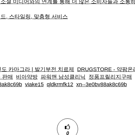
, 소셜 미디어와의 연계를 통해 더 많은 소비자들과 소통
렌드, 스타일링, 맞춤형 서비스
도 카마그라 | 발기부전 치료제
DRUGSTORE - 약팜
품 판매
비아약방
파워맨 남성클리닉
정품프릴리지구매
8ak8c69b
viake15
qldkrmfk12
xn--3e0bv88ak8c69b
0