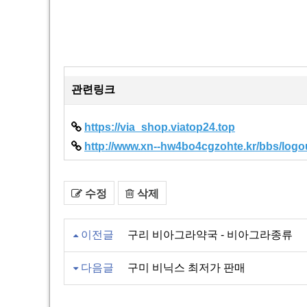
관련링크
https://via_shop.viatop24.top
http://www.xn--hw4bo4cgzohte.kr/bbs/logo
수정
삭제
이전글
구리 비아그라약국 - 비아그라종류
다음글
구미 비닉스 최저가 판매