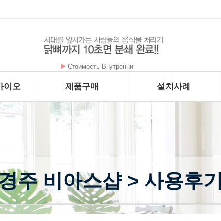
암을 굶기는 대사치료 구충제 - 메벤다졸 - …
바이오
제품구매
설치사례
경주 비아스샵 > 사용후