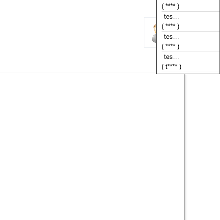
( **** )
tes…
( **** )
tes…
( t**** )
tes…
( **** )