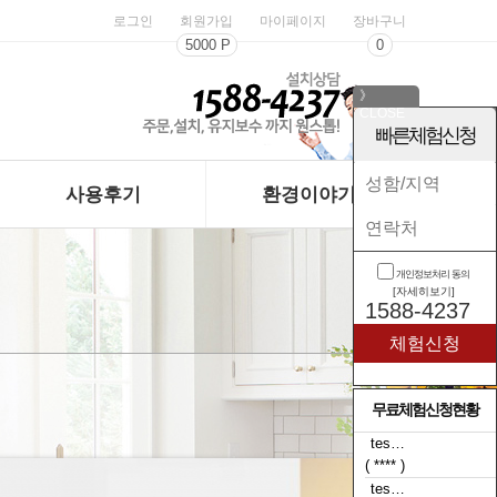
로그인
회원가입
마이페이지
장바구니
5000 P
0
》
CLOSE
《
빠른체험신청
사용후기
환경이야기
개인정보처리 동의
[자세히보기]
1588-4237
무료체험신청현황
tes…
( **** )
tes…