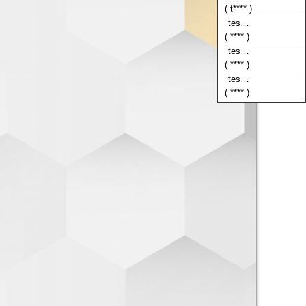
( t**** )
tes…
( **** )
tes…
( **** )
tes…
( **** )