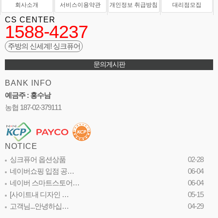
회사소개
서비스이용약관
개인정보 취급방침
대리점모집
CS CENTER
1588-4237
주방의 신세계! 싱크퓨어
문의게시판
BANK INFO
예금주 : 홍수남
농협 187-02-379111
NOTICE
싱크퓨어 옵션상품
02-28
네이버쇼핑 입점 공…
06-04
네이버 스마트스토어…
06-04
[사이트내 디자인 …
05-15
고객님...안녕하십…
04-29