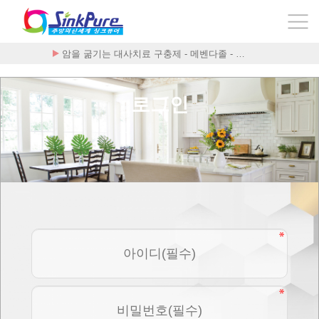
암을 굶기는 대사치료 구충제 - 메벤다졸 - …
로그인